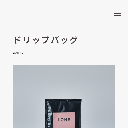
LOCATION
EN
CONCEPT
MENU
ドリップバッグ
NEWS
¥540JPY
RESERVATION
RECRUIT
OPENING HOURS
営業時間
ラストオーダー
9:00 - 23:00
22:30
ADDRESS
LOHE COFFEE & COFFEE COCKTAIL/大阪梅田店
大阪府大阪市北区大深町6-86 グラングリーン大阪