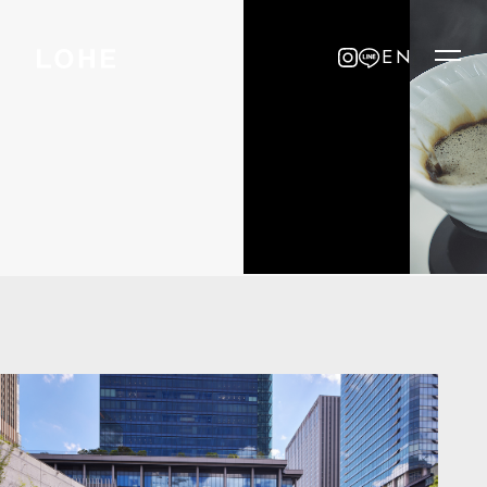
LOCATION
EN
EN
CONCEPT
MENU
NEWS
RESERVATION
RECRUIT
OPENING HOURS
営業時間
ラストオーダー
9:00 - 23:00
22:30
ADDRESS
LOHE COFFEE & COFFEE COCKTAIL/大阪梅田店
大阪府大阪市北区大深町6-86 グラングリーン大阪