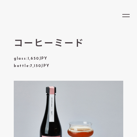
LOCATION
EN
CONCEPT
MENU
コーヒーミード
NEWS
glass:1,650JPY
RESERVATION
bottle:7,150JPY
RECRUIT
OPENING HOURS
営業時間
ラストオーダー
9:00 - 23:00
22:30
ADDRESS
LOHE COFFEE & COFFEE COCKTAIL/大阪梅田店
大阪府大阪市北区大深町6-86 グラングリーン大阪