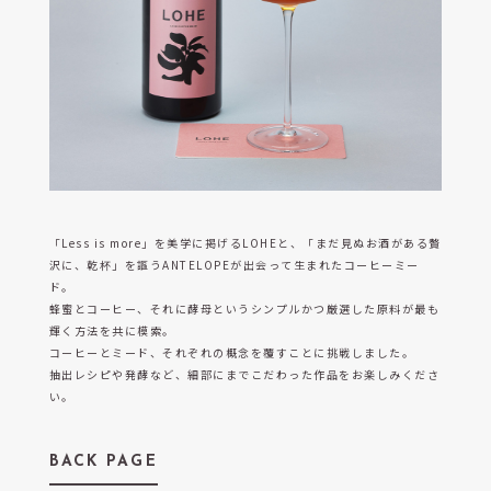
うめきた公園 ノースパーク VS.内LOHE
「Less is more」を美学に掲げるLOHEと、「まだ見ぬお酒がある贅
沢に、乾杯」を謳うANTELOPEが出会って生まれたコーヒーミー
ド。
蜂蜜とコーヒー、それに酵母というシンプルかつ厳選した原料が最も
輝く方法を共に模索。
コーヒーとミード、それぞれの概念を覆すことに挑戦しました。
抽出レシピや発酵など、細部にまでこだわった作品をお楽しみくださ
い。
BACK PAGE