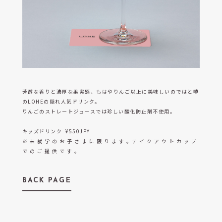
うめきた公園 ノースパーク VS.内LOHE
芳醇な香りと濃厚な果実感、もはやりんご以上に美味しいのではと噂
のLOHEの隠れ人気ドリンク。
りんごのストレートジュースでは珍しい酸化防止剤不使用。
キッズドリンク ¥550JPY
※ 未 就 学 の お 子 さ ま に 限 り ま す 。テ イ ク ア ウ ト カ ッ プ
で の ご 提 供 で す 。
BACK PAGE