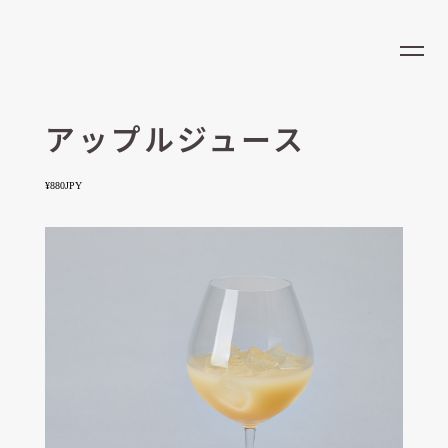
LOCATION
EN
CONCEPT
MENU
アップルジュース
NEWS
¥880JPY
RESERVATION
RECRUIT
OPENING HOURS
営業時間
ラストオーダー
9:00 - 23:00
22:30
ADDRESS
LOHE COFFEE & COFFEE COCKTAIL/大阪梅田店
大阪府大阪市北区大深町6-86 グラングリーン大阪