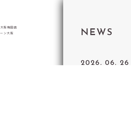
LOCATI
IL/大阪梅田店
CONCEP
NEWS
リーン大阪
MENU
2026. 06. 26
NEWS
【期間限定の
RESERV
ンド / 坂本
RECRUIT