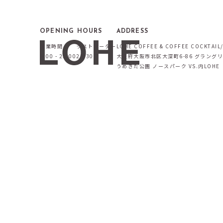
OPENING HOURS
ADDRESS
営業時間
ラストオーダー
LOHE COFFEE & COFFEE COCKTA
9:00 - 23:00
22:30
大阪府大阪市北区大深町6-86 グラング
うめきた公園 ノースパーク VS.内LOHE