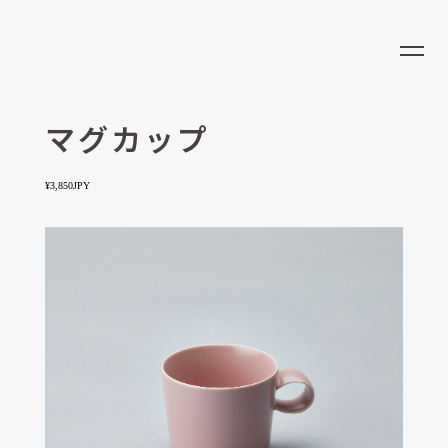
LOCATION
EN
CONCEPT
MENU
マグカップ
NEWS
¥3,850JPY
RESERVATION
RECRUIT
OPENING HOURS
営業時間
ラストオーダー
9:00 - 23:00
22:30
ADDRESS
LOHE COFFEE & COFFEE COCKTAIL/大阪梅田店
大阪府大阪市北区大深町6-86 グラングリーン大阪