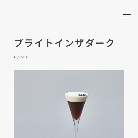
LOCATION
EN
CONCEPT
MENU
ブライトインザダーク
NEWS
¥1,815JPY
RESERVATION
RECRUIT
OPENING HOURS
営業時間
ラストオーダー
9:00 - 23:00
22:30
ADDRESS
LOHE COFFEE & COFFEE COCKTAIL/大阪梅田店
大阪府大阪市北区大深町6-86 グラングリーン大阪